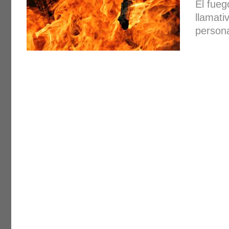
El fueg
llamati
person