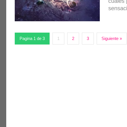
cuales 
sensac
Pagina 1 de 3
1
2
3
Siguiente »