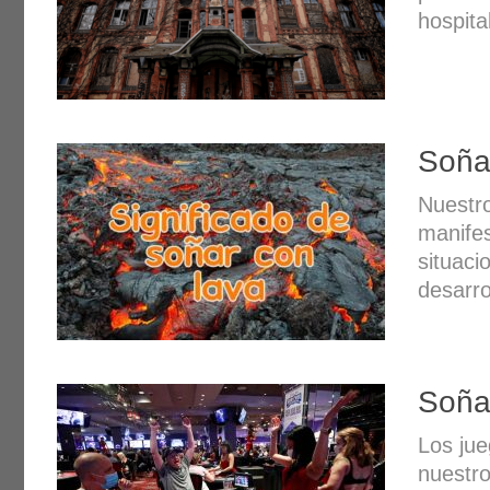
hospita
Soña
Nuestr
manifes
situaci
desarro
Soña
Los jue
nuestro