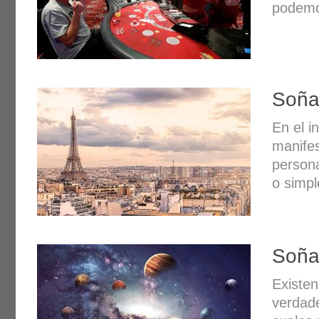
podemo
Soñar
En el i
manife
persona
o simp
Soña
Existen
verdade