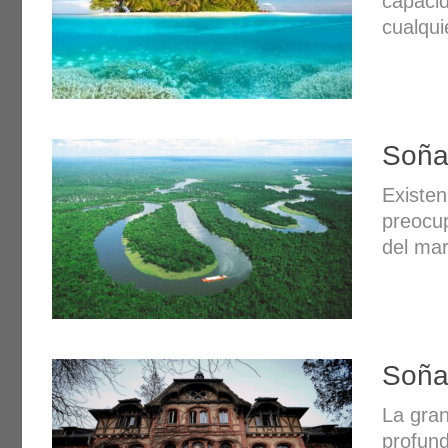
capacid
cualqui
Soña
Existen
preocup
del mar
Soñar
La gran
profund