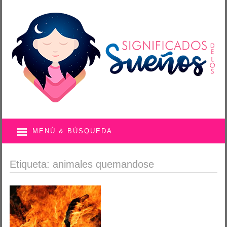
MENÚ & BÚSQUEDA
Etiqueta: animales quemandose