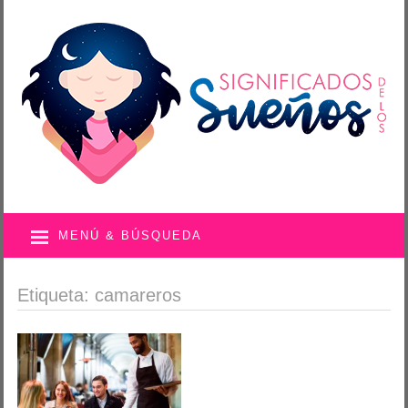
MENÚ & BÚSQUEDA
Etiqueta: camareros