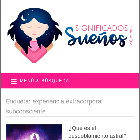
MENÚ & BÚSQUEDA
Etiqueta: experiencia extracorporal
subconsciente
¿Qué es el
desdoblamiento astral?