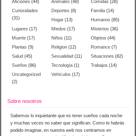
Aficiones
(44)
Animales
(48)
Comidas
(28)
Curiosidades
Deportes
(8)
Familia
(14)
(31)
Hogar
(13)
Humanos
(85)
Lugares
(17)
Miedos
(17)
Misterios
(36)
Muerte
(17)
Niños
(11)
Objetos
(44)
Plantas
(9)
Religion
(12)
Romance
(7)
Salud
(45)
Sexualidad
(11)
Situaciones
(82)
Sueños
(86)
Tecnología
(1)
Trabajos
(14)
Uncategorized
Vehículos
(17)
(2)
Sobre nosotros
Sabemos lo inquietante que es tener sueños cada noche
y muchas veces no saber que significan. Como te habrás
podido imaginar, en nuestra web nos centramos en