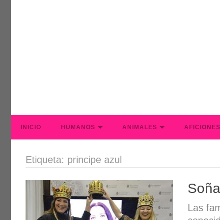
INICIO
HUMANOS
ANIMALES
AFICIONE
Etiqueta: principe azul
Soña
Las fam