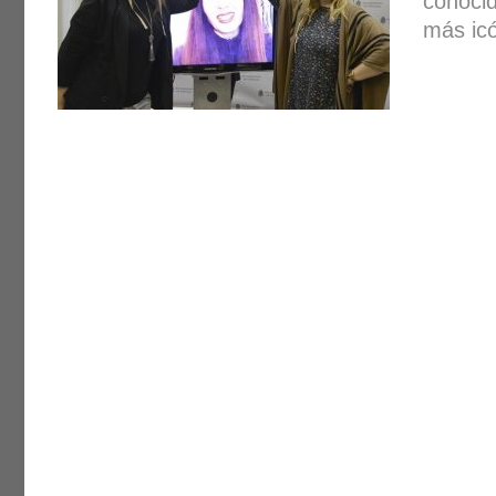
conocid
más icó