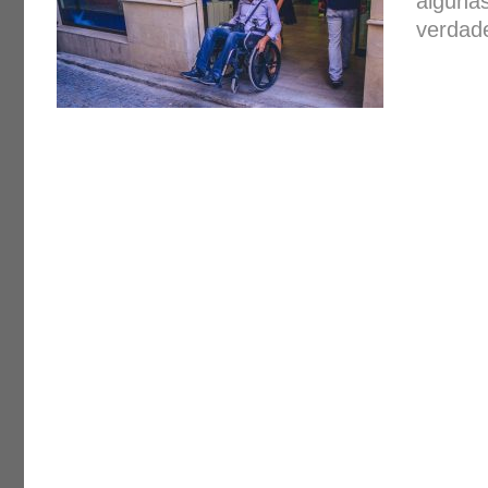
algunas
verdad