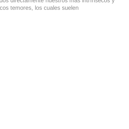
dos directamente nuestros más intrínsecos y
ficos temores, los cuales suelen