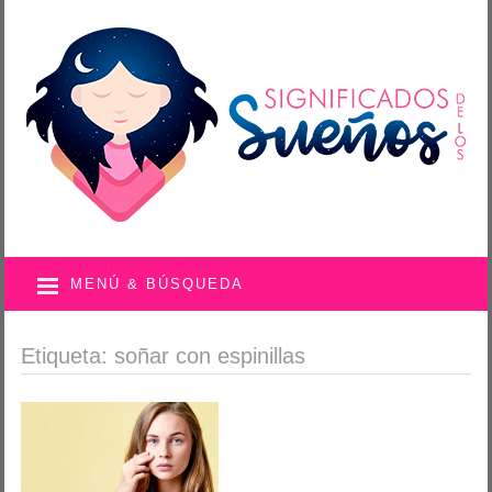
MENÚ & BÚSQUEDA
Etiqueta: soñar con espinillas