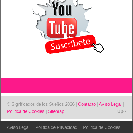
© Significados de los Sueños 2026 |
Contacto
|
Aviso Legal
|
Política de Cookies
|
Sitemap
Aviso Legal
Política de Privacidad
Política de Cookies