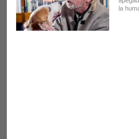
apegad
la huma