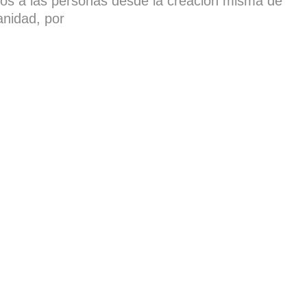
os a las personas desde la creación misma de
nidad, por