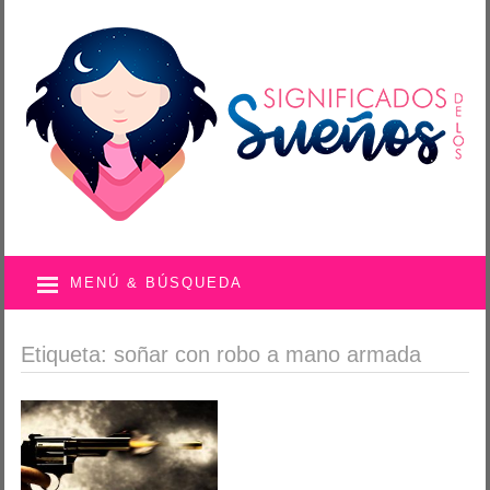
MENÚ & BÚSQUEDA
Etiqueta: soñar con robo a mano armada