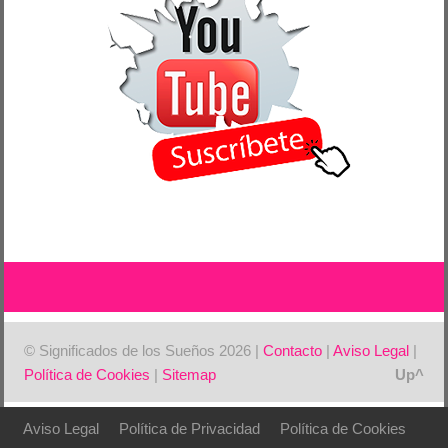
© Significados de los Sueños 2026 |
Contacto
|
Aviso Legal
|
Política de Cookies
|
Sitemap
Aviso Legal
Política de Privacidad
Política de Cookies