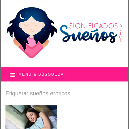
MENÚ & BÚSQUEDA
Etiqueta: sueños eroticos