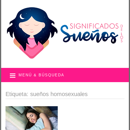
MENÚ & BÚSQUEDA
Etiqueta: sueños homosexuales