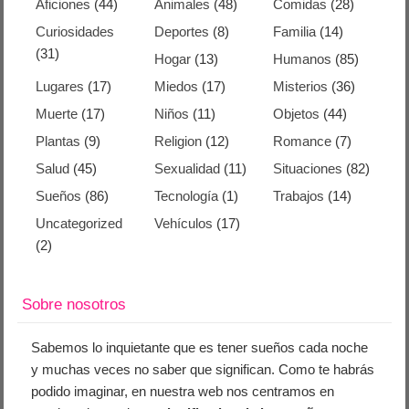
Aficiones
(44)
Animales
(48)
Comidas
(28)
Curiosidades
Deportes
(8)
Familia
(14)
(31)
Hogar
(13)
Humanos
(85)
Lugares
(17)
Miedos
(17)
Misterios
(36)
Muerte
(17)
Niños
(11)
Objetos
(44)
Plantas
(9)
Religion
(12)
Romance
(7)
Salud
(45)
Sexualidad
(11)
Situaciones
(82)
Sueños
(86)
Tecnología
(1)
Trabajos
(14)
Uncategorized
Vehículos
(17)
(2)
Sobre nosotros
Sabemos lo inquietante que es tener sueños cada noche
y muchas veces no saber que significan. Como te habrás
podido imaginar, en nuestra web nos centramos en