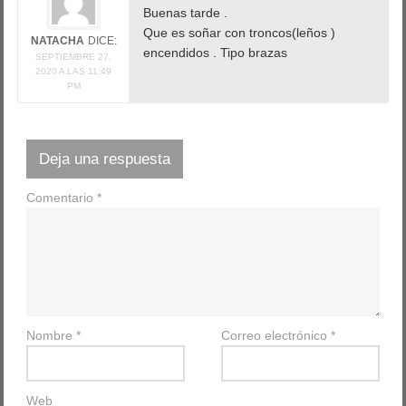
Buenas tarde .
Que es soñar con troncos(leños )
NATACHA
DICE:
encendidos . Tipo brazas
SEPTIEMBRE 27,
2020 A LAS 11:49
PM
Deja una respuesta
Comentario
*
Nombre
*
Correo electrónico
*
Web