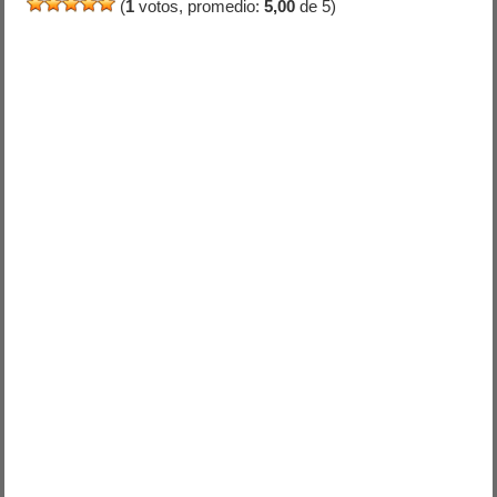
(
1
votos, promedio:
5,00
de 5)