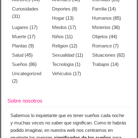
Curiosidades
Deportes
(8)
Familia
(14)
(31)
Hogar
(13)
Humanos
(85)
Lugares
(17)
Miedos
(17)
Misterios
(36)
Muerte
(17)
Niños
(11)
Objetos
(44)
Plantas
(9)
Religion
(12)
Romance
(7)
Salud
(45)
Sexualidad
(11)
Situaciones
(82)
Sueños
(86)
Tecnología
(1)
Trabajos
(14)
Uncategorized
Vehículos
(17)
(2)
Sobre nosotros
Sabemos lo inquietante que es tener sueños cada noche
y muchas veces no saber que significan. Como te habrás
podido imaginar, en nuestra web nos centramos en
revelarte los mejores
significados de los sueños
para