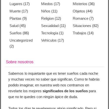
Lugares
(17)
Miedos
(17)
Misterios
(36)
Muerte
(17)
Niños
(11)
Objetos
(44)
Plantas
(9)
Religion
(12)
Romance
(7)
Salud
(45)
Sexualidad
(11)
Situaciones
(82)
Sueños
(86)
Tecnología
(1)
Trabajos
(14)
Uncategorized
Vehículos
(17)
(2)
Sobre nosotros
Sabemos lo inquietante que es tener sueños cada noche
y muchas veces no saber que significan. Como te habrás
podido imaginar, en nuestra web nos centramos en
revelarte los mejores
significados de los sueños
para
que no te quedes con ningún ápice de duda.
Todos los días te revelaremos algún significado. Pero si