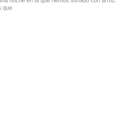
 una noche en la que hemos soñado con arroz.
s que