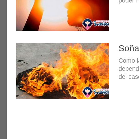
poder r
Soña
Como l
depende
del cas