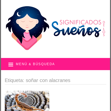
MENÚ & BÚSQUEDA
Etiqueta: soñar con alacranes