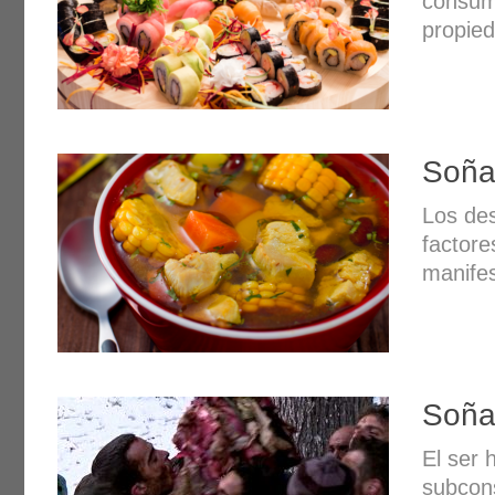
consum
propied
Soña
Los des
factore
manifes
Soña
El ser
subcon