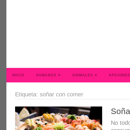
INICIO
HUMANOS
ANIMALES
AFICIONE
Etiqueta: soñar con comer
Soña
No tod