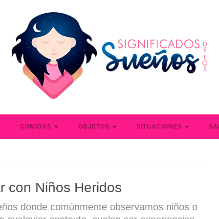
S
COMIDAS
OBJETOS
SITUACIONES
SA
r con Niños Heridos
eños donde comúnmente observamos niños o