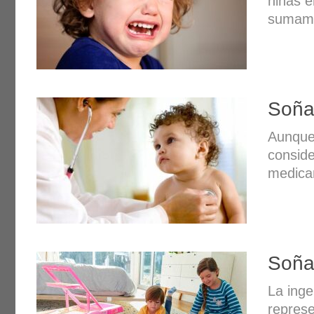
niñas e
sumame
Soña
Aunque 
conside
medicam
Soña
La inge
represe