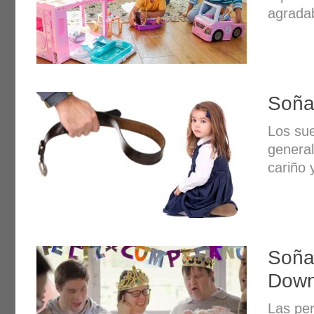
agradab
Soña
Los sue
genera
cariño
Soña
Dow
Las per