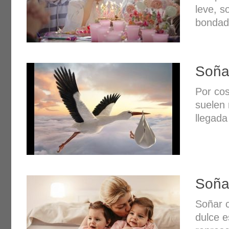
leve, s
bondad
Soña
Por cos
suelen 
llegada
Soña
Soñar c
dulce e