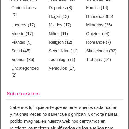
Curiosidades
Deportes
(8)
Familia
(14)
(31)
Hogar
(13)
Humanos
(85)
Lugares
(17)
Miedos
(17)
Misterios
(36)
Muerte
(17)
Niños
(11)
Objetos
(44)
Plantas
(9)
Religion
(12)
Romance
(7)
Salud
(45)
Sexualidad
(11)
Situaciones
(82)
Sueños
(86)
Tecnología
(1)
Trabajos
(14)
Uncategorized
Vehículos
(17)
(2)
Sobre nosotros
Sabemos lo inquietante que es tener sueños cada noche
y muchas veces no saber que significan. Como te habrás
podido imaginar, en nuestra web nos centramos en
revelarte los mejores
significados de los sueños
para