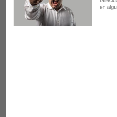
falleci
en algu