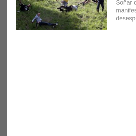
Soñar q
manifes
desesp