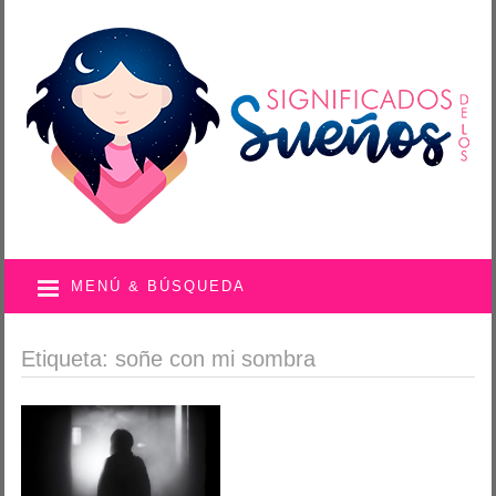
MENÚ & BÚSQUEDA
Etiqueta: soñe con mi sombra