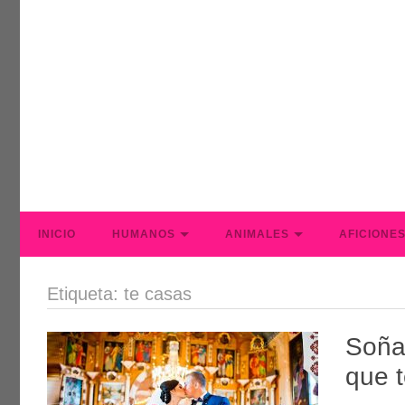
INICIO
HUMANOS
ANIMALES
AFICIONE
Etiqueta: te casas
Soña
que t