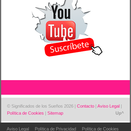
© Significados de los Sueños 2026 |
Contacto
|
Aviso Legal
|
Política de Cookies
|
Sitemap
Aviso Legal
Política de Privacidad
Política de Cookies