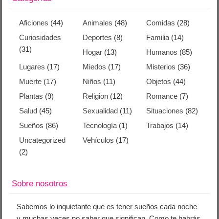
Aficiones
(44)
Animales
(48)
Comidas
(28)
Curiosidades
Deportes
(8)
Familia
(14)
(31)
Hogar
(13)
Humanos
(85)
Lugares
(17)
Miedos
(17)
Misterios
(36)
Muerte
(17)
Niños
(11)
Objetos
(44)
Plantas
(9)
Religion
(12)
Romance
(7)
Salud
(45)
Sexualidad
(11)
Situaciones
(82)
Sueños
(86)
Tecnología
(1)
Trabajos
(14)
Uncategorized
Vehículos
(17)
(2)
Sobre nosotros
Sabemos lo inquietante que es tener sueños cada noche
y muchas veces no saber que significan. Como te habrás