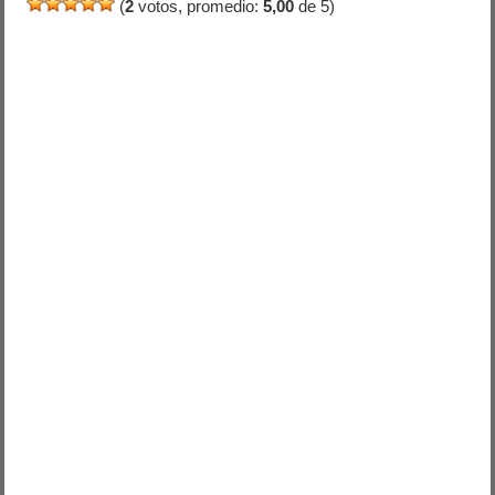
(
2
votos, promedio:
5,00
de 5)