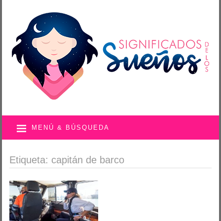
MENÚ & BÚSQUEDA
Etiqueta: capitán de barco