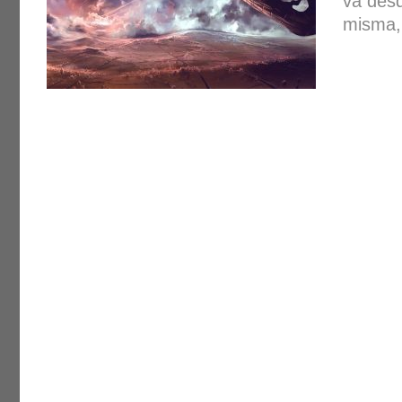
va desd
misma,