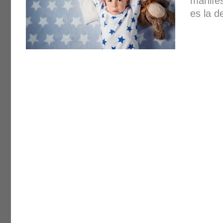
manife
es la d