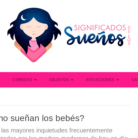
S
COMIDAS
OBJETOS
SITUACIONES
SA
o sueñan los bebés?
 las mayores inquietudes frecuentemente