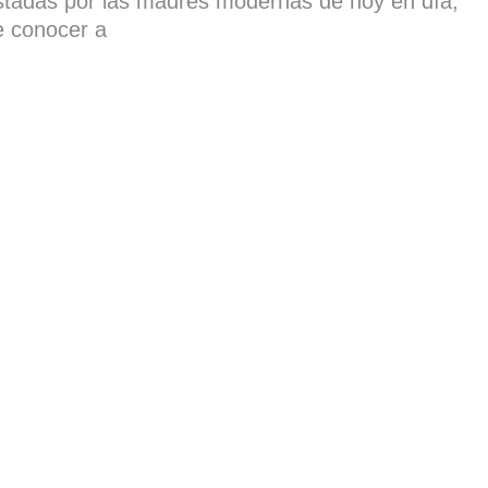
stadas por las madres modernas de hoy en día,
e conocer a