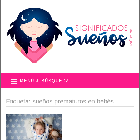
MENÚ & BÚSQUEDA
Etiqueta: sueños prematuros en bebés