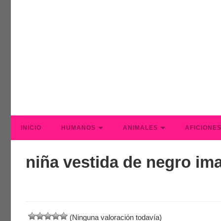
INICIO
HUMANOS
ANIMALES
AFICIONE
niña vestida de negro im
(Ninguna valoración todavía)