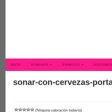
INICIO
HUMANOS
ANIMALES
AFICIONE
sonar-con-cervezas-port
(Ninguna valoración todavía)