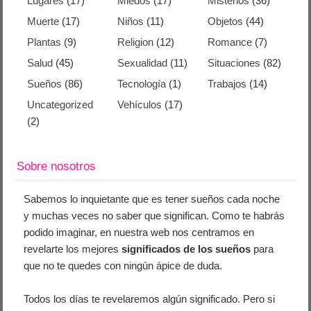
Lugares
(17)
Miedos
(17)
Misterios
(36)
Muerte
(17)
Niños
(11)
Objetos
(44)
Plantas
(9)
Religion
(12)
Romance
(7)
Salud
(45)
Sexualidad
(11)
Situaciones
(82)
Sueños
(86)
Tecnología
(1)
Trabajos
(14)
Uncategorized
Vehículos
(17)
(2)
Sobre nosotros
Sabemos lo inquietante que es tener sueños cada noche
y muchas veces no saber que significan. Como te habrás
podido imaginar, en nuestra web nos centramos en
revelarte los mejores
significados de los sueños
para
que no te quedes con ningún ápice de duda.
Todos los días te revelaremos algún significado. Pero si