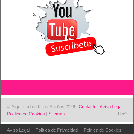
© Significados de los Sueños 2026 |
Contacto
|
Aviso Legal
|
Política de Cookies
|
Sitemap
Aviso Legal
Política de Privacidad
Política de Cookies