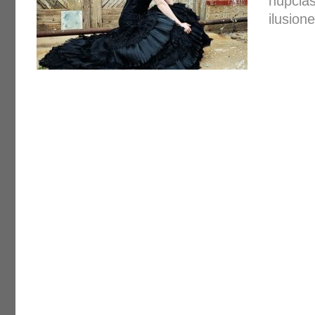
nupcias
ilusio