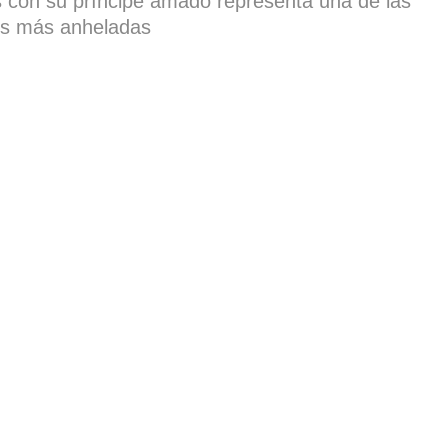
 con su príncipe amado representa una de las
nes más anheladas