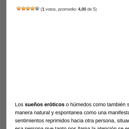
(
1
votos, promedio:
4,00
de 5)
Los
sueños eróticos
o húmedos como también s
manera natural y espontanea como una manifesta
sentimientos reprimidos hacia otra persona, situ
esa persona que tanto nos llama la atención se e