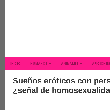
INICIO
HUMANOS
ANIMALES
AFICIONE
Sueños eróticos con per
¿señal de homosexualid